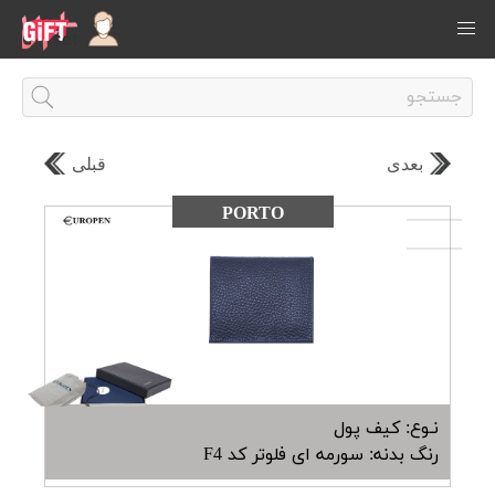
بعدی
قبلی
PORTO
نـوع: کیف پول
رنگ بدنه: سورمه ای فلوتر کد F4