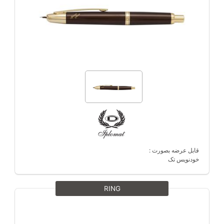
قابل عرضه بصورت :
خودنویس تک
RING