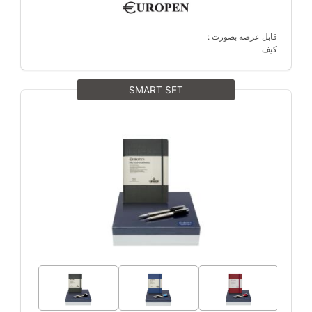
قابل عرضه بصورت :
کیف
SMART SET